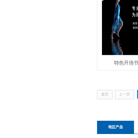
特色开场节
首页
上一页
地区产品