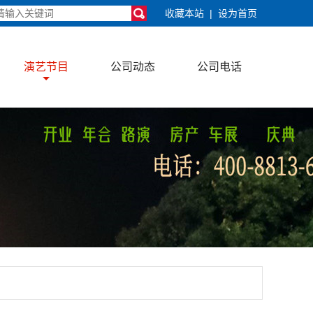
收藏本站
|
设为首页
演艺节目
公司动态
公司电话